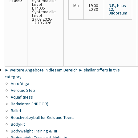
ET4995
Systema
alle
Level
Mo
19:00-
N.P., Haus
ET4995
20:30
12,
Systema alle
Judoraum
Level
27.07.2026-
12.10.2026
► weitere Angebote in diesem Bereich:
► similar offers in this
category:
Acro Yoga
Aerobic Step
Aquafitness
Badminton (INDOOR)
Ballett
Beachvolleyball für Kids und Teens
BodyFit
Bodyweight Training & HIIT
Bodyweight Training & Mobility