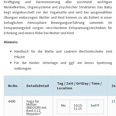
Kräftigung und Harmonisierung aller postnatal wichtigen
Muskelketten, Organsysteme und psychischer Strukturen. Das Baby
liegt eingekuschelt vor der Yogamatte und wird bei ausgewählten
Übungen einbezogen. Mutter und Kind können so als Einheit in einer
behaglichen Atmosphäre Bewegungserfahrung sammeln. Im
Entspannungsteil sorgen verschiedene Entspannungstechniken für
Erholung und innere Ruhe bei Mutter und Kind.
Hinweis:
Handtuch für die Matte und saubere Wechselschuhe sind
Pflicht!
Für die Kinder: Unterlage und ggf. ein leises Spielzeug
mitbringen.
Tag / Zeit / Ort
Day / Time /
Nr.
No.
Details
Detail
Ze
Location
4490
Yoga für
27.
Mütter
Mo
10:15-
beFIT
(INDOOR)
mit
11:15
Kind 3-12
Monate+²