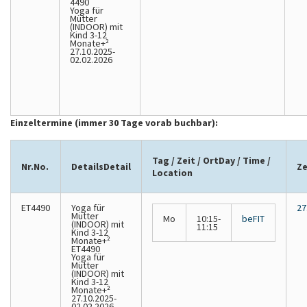
4490
Yoga für
Mütter
(INDOOR) mit
Kind 3-12
Monate+²
27.10.2025-
02.02.2026
Einzeltermine (immer 30 Tage vorab buchbar):
Tag / Zeit / Ort
Day / Time /
Nr.
No.
Details
Detail
Z
Location
ET4490
Yoga für
27
Mütter
Mo
10:15-
beFIT
(INDOOR)
mit
11:15
Kind 3-12
Monate+²
ET4490
Yoga für
Mütter
(INDOOR) mit
Kind 3-12
Monate+²
27.10.2025-
02.02.2026