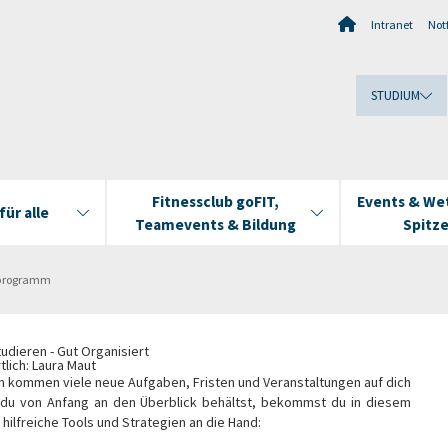
Intranet
Notf
STUDIUM
Fitnessclub goFIT,
Events & We
ür alle
Teamevents & Bildung
Spitz
tprogramm
udieren - Gut Organisiert
lich: Laura Maut
m kommen viele neue Aufgaben, Fristen und Veranstaltungen auf dich
 du von Anfang an den Überblick behältst, bekommst du in diesem
ilfreiche Tools und Strategien an die Hand: