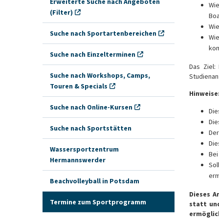
Erweiterte Suche nach Angeboten
Wie
(Filter)
Boa
Wie
Suche nach Sportartenbereichen
Wie
ko
Suche nach Einzelterminen
Das Ziel:
Suche nach Workshops, Camps,
Studienan
Touren & Specials
Hinweise
Suche nach Online-Kursen
Die
Die
Suche nach Sportstätten
Der
Die
Wassersportzentrum
Bei
Hermannswerder
Sol
erm
Beachvolleyball in Potsdam
Dieses A
Termine zum Sportprogramm
statt un
ermöglic