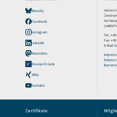
Univers
Bluesky
Zentrum
Am Neuen
Facebook
14469 P
Instagram
Tel.: +4
Fax: +49
LinkedIn
E-Mail:
h
Mastodon
Impres
Datensc
Research Gate
Barriere
XING
YouTube
Zertifikate
Mitgli