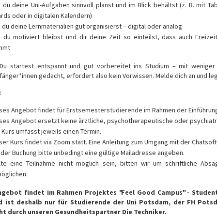
 du deine Uni-Aufgaben sinnvoll planst und im Blick behältst (z. B. mit Ta
rds oder in digitalen Kalendern)
 du deine Lernmaterialien gut organisierst – digital oder analog
 du motiviert bleibst und dir deine Zeit so einteilst, dass auch Freizei
mmt
 Du startest entspannt und gut vorbereitet ins Studium – mit weniger
fänger*innen gedacht, erfordert also kein Vorwissen. Melde dich an und le
:
ses Angebot findet für Erstsemesterstudierende im Rahmen der Einführun
ses Angebot ersetzt keine ärztliche, psychotherapeutische oder psychiat
 Kurs umfasst jeweils einen Termin.
ser Kurs findet via Zoom statt. Eine Anleitung zum Umgang mit der Chatsof
 der Buchung bitte unbedingt eine gültige Mailadresse angeben.
lte eine Teilnahme nicht möglich sein, bitten wir um schriftliche A
öglichen.
ngebot findet im Rahmen Projektes "Feel Good Campus" - Stude
d ist deshalb nur für Studierende der Uni Potsdam, der FH Pots
ht durch unseren Gesundheitspartner Die Techniker.