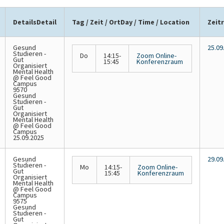
Details
Detail
Tag / Zeit / Ort
Day / Time / Location
Zeit
Gesund
25.09
Studieren -
Do
14:15-
Zoom Online-
Gut
15:45
Konferenzraum
Organisiert
Mental Health
@ Feel Good
Campus
9570
Gesund
Studieren -
Gut
Organisiert
Mental Health
@ Feel Good
Campus
25.09.2025
Gesund
29.09
Studieren -
Mo
14:15-
Zoom Online-
Gut
15:45
Konferenzraum
Organisiert
Mental Health
@ Feel Good
Campus
9575
Gesund
Studieren -
Gut