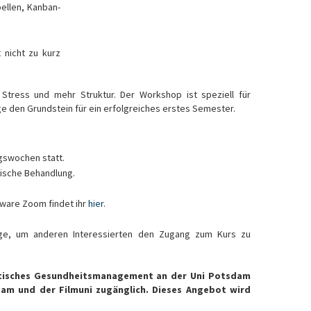
bellen, Kanban-
t nicht zu kurz
 Stress und mehr Struktur. Der Workshop ist speziell für
ge den Grundstein für ein erfolgreiches erstes Semester.
gswochen statt.
rische Behandlung.
tware Zoom findet ihr
hier
.
bsage, um anderen Interessierten den Zugang zum Kurs zu
ntisches Gesundheitsmanagement an der Uni Potsdam
dam und der Filmuni zugänglich. Dieses Angebot wird