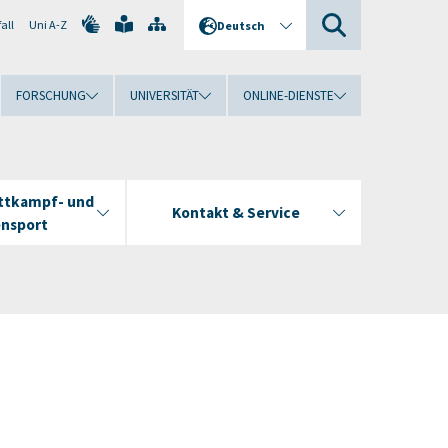
all
Uni A-Z
Deutsch
FORSCHUNG
UNIVERSITÄT
ONLINE-DIENSTE
ttkampf- und
Kontakt & Service
ensport