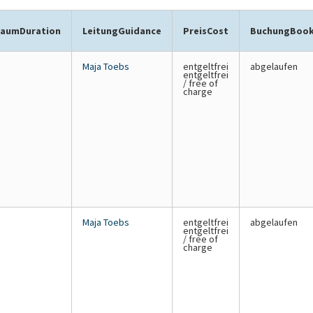
raum
Duration
Leitung
Guidance
Preis
Cost
Buchung
Book
.
Maja Toebs
entgeltfrei
abgelaufen
entgeltfrei
/ free of
charge
.
Maja Toebs
entgeltfrei
abgelaufen
entgeltfrei
/ free of
charge