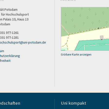
ität Potsdam
 für Hochschulsport
 Palais 10, Haus 13
otsdam
9 331 977-1261
 331 977-1281
ochschulsport
@
uni-potsdam
.
de
sum
Größere Karte anzeigen
hutzerklärung
freiheit
edschaften
Uni kompakt