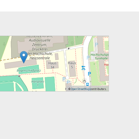
©
OpenStreetMap
contributors.