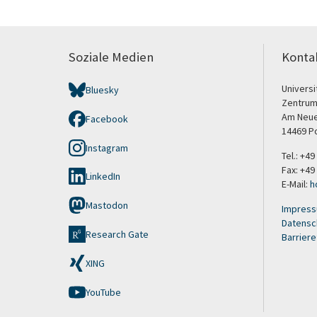
Soziale Medien
Konta
Univers
Bluesky
Zentrum
Am Neuen
Facebook
14469 P
Instagram
Tel.: +4
Fax: +49
LinkedIn
E-Mail:
h
Mastodon
Impres
Datensc
Research Gate
Barriere
XING
YouTube