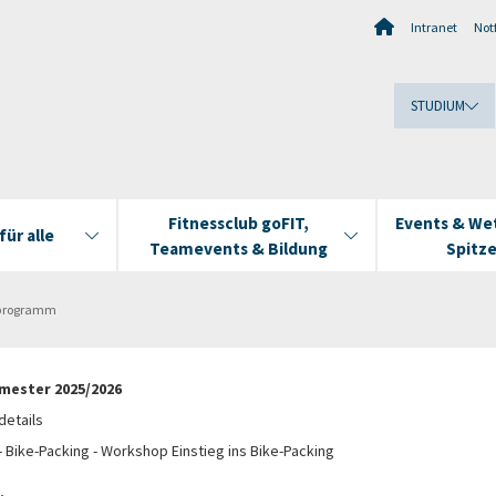
Intranet
Notf
STUDIUM
Fitnessclub goFIT,
Events & We
ür alle
Teamevents & Bildung
Spitz
tprogramm
mester 2025/2026
etails
 Bike-Packing - Workshop Einstieg ins Bike-Packing