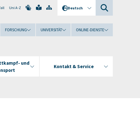
all
Uni A-Z
Deutsch
FORSCHUNG
UNIVERSITÄT
ONLINE-DIENSTE
ttkampf- und
Kontakt & Service
ensport