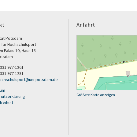
kt
Anfahrt
ität Potsdam
 für Hochschulsport
 Palais 10, Haus 13
otsdam
9 331 977-1261
 331 977-1281
ochschulsport
@
uni-potsdam
.
de
sum
Größere Karte anzeigen
hutzerklärung
freiheit